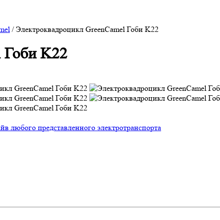
mel
/
Электроквадроцикл GreenCamel Гоби K22
 Гоби K22