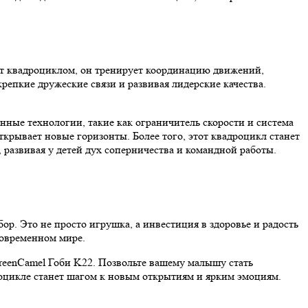
яет квадроциклом, он тренирует координацию движений,
 крепкие дружеские связи и развивая лидерские качества.
онные технологии, такие как ограничитель скорости и система
ткрывает новые горизонты. Более того, этот квадроцикл станет
развивая у детей дух соперничества и командной работы.
р. Это не просто игрушка, а инвестиция в здоровье и радость
современном мире.
GreenCamel Гоби K22. Позвольте вашему малышу стать
роцикле станет шагом к новым открытиям и ярким эмоциям.