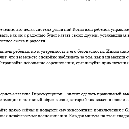
ечение, это целая система развития! Когда ваш ребенок управл
ьте, как он с радостью будет катать своих друзей, устанавливая
олное смеха и радости!
звлечь ребенка, но и уверенность в его безопасности. Инноваци
чит, что вы можете спокойно наблюдать за тем, как ваш малыш о
траивайте небольшие соревнования, организуйте приключения, 
рнет-магазине Гироскутершоп – значит сделать правильный выбо
ие эмоции и активный образ жизни, который так важен в нашем 
вайте прямо сейчас и подарите ему невероятные приключения с 
давая незабываемые воспоминания. Каждая минута на этом квад