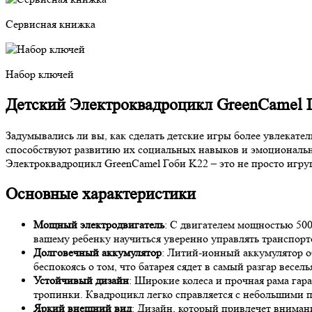
Сервисная книжка
Набор ключей
Детский Электроквадроцикл GreenCamel 
Задумывались ли вы, как сделать детские игры более увлекате
способствуют развитию их социальных навыков и эмоциональн
Электроквадроцикл GreenCamel Гоби K22 – это не просто игру
Основные характеристики
Мощный электродвигатель
: С двигателем мощностью 500 
вашему ребенку научиться уверенно управлять транспорт
Долговечный аккумулятор
: Литий-ионный аккумулятор об
беспокоясь о том, что батарея сядет в самый разгар весель
Устойчивый дизайн
: Широкие колеса и прочная рама гар
тропинки. Квадроцикл легко справляется с небольшими п
Яркий внешний вид
: Дизайн, который привлечет вниман