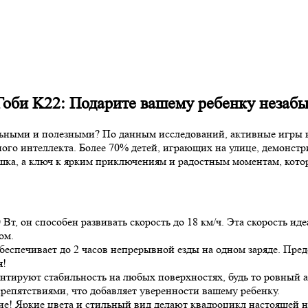
Гоби K22: Подарите вашему ребенку незаб
льными и полезными? По данным исследований, активные игры на
ого интеллекта. Более 70% детей, играющих на улице, демонст
шка, а ключ к ярким приключениям и радостным моментам, кото
Вт, он способен развивать скорость до 18 км/ч. Эта скорость и
ом.
еспечивает до 2 часов непрерывной езды на одном заряде. Предс
я!
антируют стабильность на любых поверхностях, будь то ровный а
репятствиями, что добавляет уверенности вашему ребенку.
ие! Яркие цвета и стильный вид делают квадроцикл настоящей н