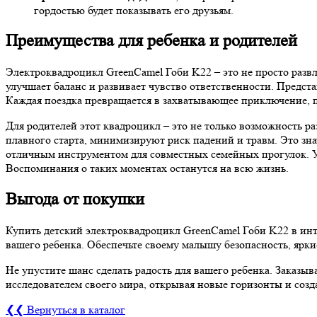
гордостью будет показывать его друзьям.
Преимущества для ребенка и родителей
Электроквадроцикл GreenCamel Гоби K22 – это не просто развл
улучшает баланс и развивает чувство ответственности. Представ
Каждая поездка превращается в захватывающее приключение, п
Для родителей этот квадроцикл – это не только возможность ра
плавного старта, минимизируют риск падений и травм. Это зна
отличным инструментом для совместных семейных прогулок. Ус
Воспоминания о таких моментах останутся на всю жизнь.
Выгода от покупки
Купить детский электроквадроцикл GreenCamel Гоби K22 в инте
вашего ребенка. Обеспечьте своему малышу безопасность, ярк
Не упустите шанс сделать радость для вашего ребенка. Заказы
исследователем своего мира, открывая новые горизонты и соз
❮❮ Вернуться в каталог