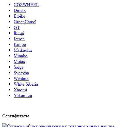
COSWHEEL
Dimax
Elbike
GreenCamel
GT
Ikingi
Jetson
Kugoo
Maikaolin
Minako
Motax
Saige
Syccyba
Wenbox
White Siberia
Xiaomi
Yokamura
Сертификаты