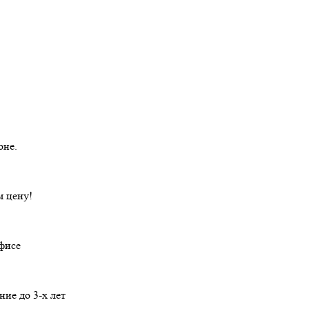
оне.
 цену!
офисе
ние
до 3-х лет