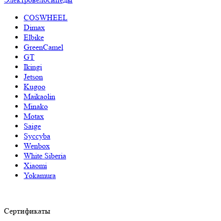
COSWHEEL
Dimax
Elbike
GreenCamel
GT
Ikingi
Jetson
Kugoo
Maikaolin
Minako
Motax
Saige
Syccyba
Wenbox
White Siberia
Xiaomi
Yokamura
Сертификаты