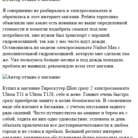
Я совершенно не разбиралась в электросамокатах и
обратилась в этот интернет-магазин. Ребята терпеливо
объяснили мне какие есть новинки не выше определенной
стоимости и помогли подобрать самокат под мои
потребности, мне нужен был транспорт с хорошей
гидроизоляцией, так как у нас часто идут дожди.
Остановились на модели электросамоката Ninbot Max с
дополнительной гидроизоляцией, которую мне сделали там
же. Уже пользуюсь больше месяца и под дождь попадала,
проблем не выявила, рекомендую всем этот магазин.
Купил в магазине Гироскутер Шоп сразу 2 электросамоката
Ultron T11 и Ultron T128, себе и жене. Гоняют очень быстро,
сразу приобрели защиту в целях безопасности. В сложенном
виде оба влезают в багажник, с учетом опускания заднего
ряда сидений. Часто путешествуем на машине и берем их с
собой, ездить на них одно удовольствие, успеваем за день
объехать практически все достопримечательности в любом
городе и не стоим в пробках. Большой респект интернет
магазину, техническое обслуживание будем проходить тоже у