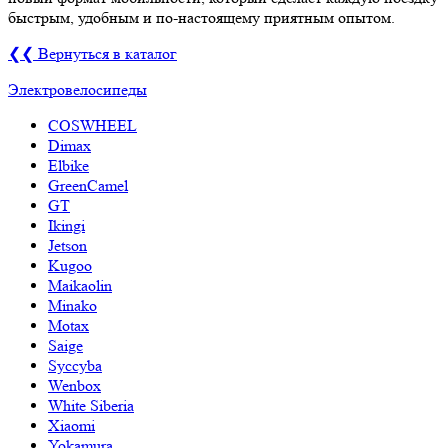
быстрым, удобным и по-настоящему приятным опытом.
❮❮ Вернуться в каталог
Электровелосипеды
COSWHEEL
Dimax
Elbike
GreenCamel
GT
Ikingi
Jetson
Kugoo
Maikaolin
Minako
Motax
Saige
Syccyba
Wenbox
White Siberia
Xiaomi
Yokamura