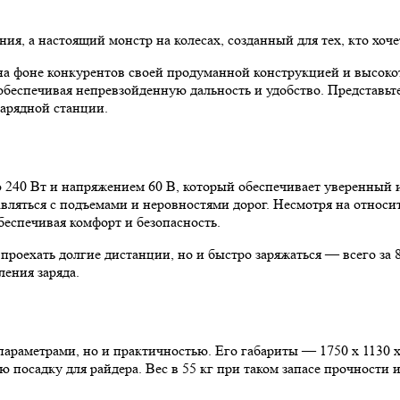
ия, а настоящий монстр на колесах, созданный для тех, кто хоче
я на фоне конкурентов своей продуманной конструкцией и высо
 обеспечивая непревзойденную дальность и удобство. Представьте
зарядной станции.
 240 Вт и напряжением 60 В, который обеспечивает уверенный и
авляться с подъемами и неровностями дорог. Несмотря на относ
беспечивая комфорт и безопасность.
роехать долгие дистанции, но и быстро заряжаться — всего за 8
ления заряда.
параметрами, но и практичностью. Его габариты — 1750 х 1130 
ю посадку для райдера. Вес в 55 кг при таком запасе прочност