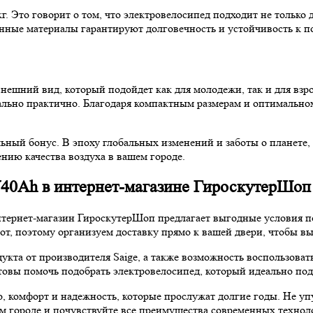
. Это говорит о том, что электровелосипед подходит не только д
нные материалы гарантируют долговечность и устойчивость к п
ешний вид, который подойдет как для молодежи, так и для взро
мально практично. Благодаря компактным размерам и оптимальном
ный бонус. В эпоху глобальных изменений и заботы о планете, 
ию качества воздуха в вашем городе.
0V40Ah в интернет-магазине ГироскутерШоп
тернет-магазин ГироскутерШоп предлагает выгодные условия п
от, поэтому организуем доставку прямо к вашей двери, чтобы вы
кта от производителя Saige, а также возможность воспользоват
товы помочь подобрать электровелосипед, который идеально по
во, комфорт и надежность, которые прослужат долгие годы. Не 
ем городе и почувствуйте все преимущества современных технол