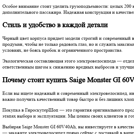
Особое внимание стоит уделить грузоподъемности: целых 200 кг
дополнительного пассажира. Надежная конструкция и качестве
Стиль и удобство в каждой детали
Черный цвет корпуса придает модели строгий и современный вн
продуман, чтобы не только радовать глаз, но и служить макси
условиях, не боясь пробок и ограниченного пространства.
Экологическая составляющая этого электровелосипеда — отдель
ответственным шагом к снижению вредных выбросов и улучшен
Почему стоит купить Saige Monster GI 6
Если вы ищете надежный и современный электровелосипед, ин
важно получить качественный товар быстро и без лишних хлоп
Покупка в ГироскутерШоп — это гарантия оригинального проду
этапах выбора и эксплуатации. Мы ценим своих клиентов и го
Выбирая Saige Monster GI 60V40Ah, вы инвестируете в качест
— закажите электровелосипед прямо сейчас с доставкой в ваш