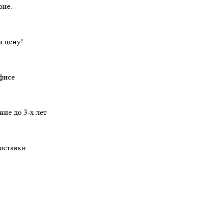
оне.
 цену!
офисе
ние
до 3-х лет
оставки