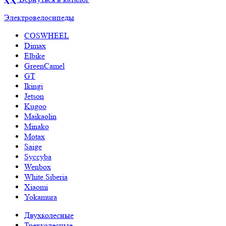
Электровелосипеды
COSWHEEL
Dimax
Elbike
GreenCamel
GT
Ikingi
Jetson
Kugoo
Maikaolin
Minako
Motax
Saige
Syccyba
Wenbox
White Siberia
Xiaomi
Yokamura
Двухколесные
Трехколесные