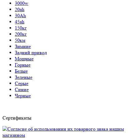
3000w
20ah
30Ah
45ah
150кг
200кг
50км
Зимние
Задний привод
Мощные
Горные
Белые
Зеленые
Серые
Синие
Черные
Сертификаты