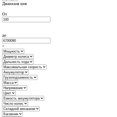
Диапазон цен
От
до
×