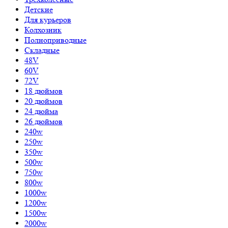
Детские
Для курьеров
Колхозник
Полноприводные
Складные
48V
60V
72V
18 дюймов
20 дюймов
24 дюйма
26 дюймов
240w
250w
350w
500w
750w
800w
1000w
1200w
1500w
2000w