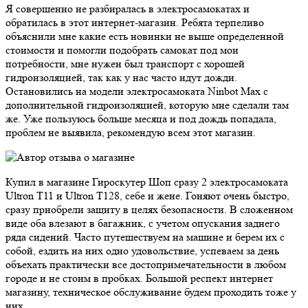
Я совершенно не разбиралась в электросамокатах и
обратилась в этот интернет-магазин. Ребята терпеливо
объяснили мне какие есть новинки не выше определенной
стоимости и помогли подобрать самокат под мои
потребности, мне нужен был транспорт с хорошей
гидроизоляцией, так как у нас часто идут дожди.
Остановились на модели электросамоката Ninbot Max с
дополнительной гидроизоляцией, которую мне сделали там
же. Уже пользуюсь больше месяца и под дождь попадала,
проблем не выявила, рекомендую всем этот магазин.
Купил в магазине Гироскутер Шоп сразу 2 электросамоката
Ultron T11 и Ultron T128, себе и жене. Гоняют очень быстро,
сразу приобрели защиту в целях безопасности. В сложенном
виде оба влезают в багажник, с учетом опускания заднего
ряда сидений. Часто путешествуем на машине и берем их с
собой, ездить на них одно удовольствие, успеваем за день
объехать практически все достопримечательности в любом
городе и не стоим в пробках. Большой респект интернет
магазину, техническое обслуживание будем проходить тоже у
них.