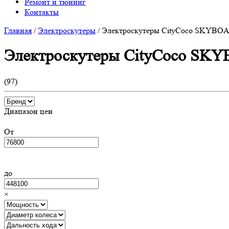
Ремонт и тюнинг
Контакты
Главная
/
Электроскутеры
/
Электроскутеры CityCoco SKYBO
Электроскутеры CityCoco SK
(
97
)
Диапазон цен
От
до
×