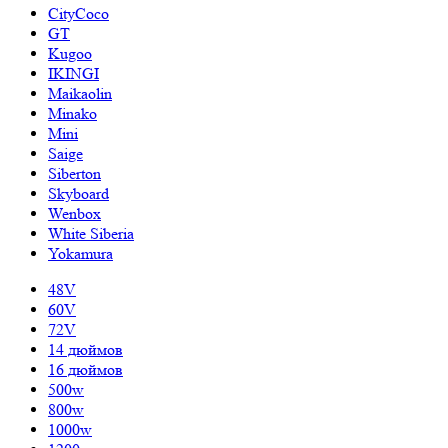
CityCoco
GT
Kugoo
IKINGI
Maikaolin
Minako
Mini
Saige
Siberton
Skyboard
Wenbox
White Siberia
Yokamura
48V
60V
72V
14 дюймов
16 дюймов
500w
800w
1000w