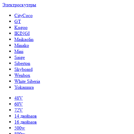
Электроскутеры
CityCoco
GT
Kugoo
IKINGI
Maikaolin
Minako
Mini
Saige
Siberton
Skyboard
Wenbox
White Siberia
Yokamura
48V
60V
72V
14 дюймов
16 дюймов
500w
800w