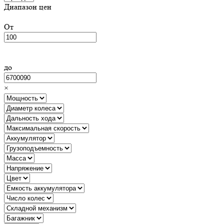
Диапазон цен
От
до
×