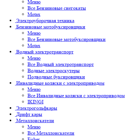
Меню
Все Бензиновые снегокаты
Motax
Электроуборочная техника
Бензиновые мотобуксировщики
Меню
Все Бензиновые мотобуксировщики
Motax
Водный электротранспорт
Меню
Все Водный электротранспорт
Водные электроскутеры
Подводные буксировщики
Инвалидные коляски с электроприводом
Меню
Все Инвалидные коляски с электроприводом
IKINGI
Электрогольфкары
Дрифт кары
Металлоискатели
Меню
Все Металлоискатели
Fisher