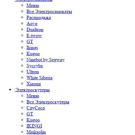
Меню
Все Электросамокаты
Распродажа
Aovo
Dualtron
E-twow
GT
Ikingi
Kugoo
Ninebot by Segway
Syccyba
Ultron
White Siberia
Xiaomi
Электроскутеры
Меню
Все Электроскутеры
CityCoco
GT
Kugoo
IKINGI
Maikaolin