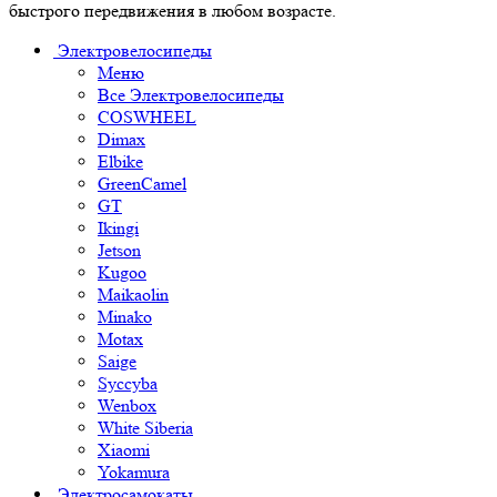
быстрого передвижения в любом возрасте.
Электровелосипеды
Меню
Все Электровелосипеды
COSWHEEL
Dimax
Elbike
GreenCamel
GT
Ikingi
Jetson
Kugoo
Maikaolin
Minako
Motax
Saige
Syccyba
Wenbox
White Siberia
Xiaomi
Yokamura
Электросамокаты