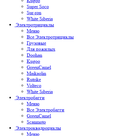
Kugoo
Super Soco
Sur-ron
White Siberia
Электротрициклы
Меню
Все Электротрициклы
Грузовые
Для пожилых
Doohan
Kugoo
GreenCamel
Maikaolin
Rutrike
Volteco
White Siberia
Электробагги
Меню
Все Электробагги
GreenCamel
Scanmoto
Электроквадроциклы
Меню