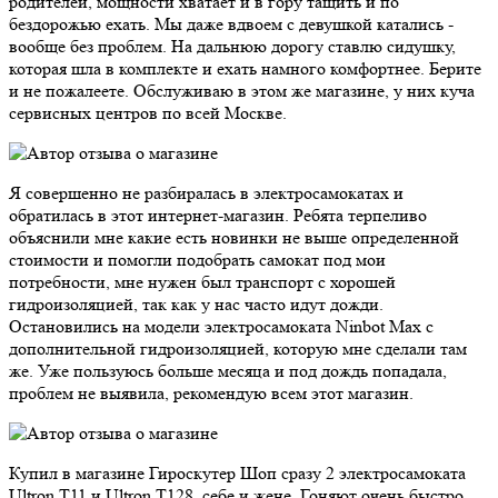
родителей, мощности хватает и в гору тащить и по
бездорожью ехать. Мы даже вдвоем с девушкой катались -
вообще без проблем. На дальнюю дорогу ставлю сидушку,
которая шла в комплекте и ехать намного комфортнее. Берите
и не пожалеете. Обслуживаю в этом же магазине, у них куча
сервисных центров по всей Москве.
Я совершенно не разбиралась в электросамокатах и
обратилась в этот интернет-магазин. Ребята терпеливо
объяснили мне какие есть новинки не выше определенной
стоимости и помогли подобрать самокат под мои
потребности, мне нужен был транспорт с хорошей
гидроизоляцией, так как у нас часто идут дожди.
Остановились на модели электросамоката Ninbot Max с
дополнительной гидроизоляцией, которую мне сделали там
же. Уже пользуюсь больше месяца и под дождь попадала,
проблем не выявила, рекомендую всем этот магазин.
Купил в магазине Гироскутер Шоп сразу 2 электросамоката
Ultron T11 и Ultron T128, себе и жене. Гоняют очень быстро,