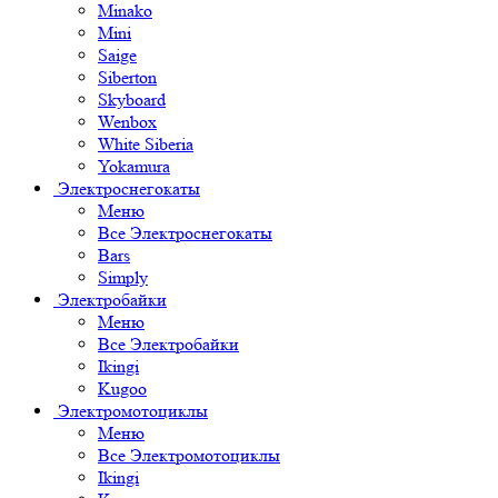
Minako
Mini
Saige
Siberton
Skyboard
Wenbox
White Siberia
Yokamura
Электроснегокаты
Меню
Все Электроснегокаты
Bars
Simply
Электробайки
Меню
Все Электробайки
Ikingi
Kugoo
Электромотоциклы
Меню
Все Электромотоциклы
Ikingi