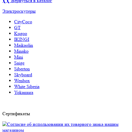
❮❮ Вернуться в каталог
Электроскутеры
CityCoco
GT
Kugoo
IKINGI
Maikaolin
Minako
Mini
Saige
Siberton
Skyboard
Wenbox
White Siberia
Yokamura
Сертификаты