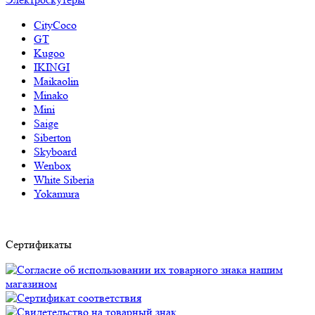
CityCoco
GT
Kugoo
IKINGI
Maikaolin
Minako
Mini
Saige
Siberton
Skyboard
Wenbox
White Siberia
Yokamura
Сертификаты