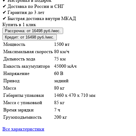
✔
Настройка
в подарок
✔
Доставка
по России и СНГ
✔
Гарантия
до 3 лет
✔
Быстрая доставка
внутри МКАД
Купить в 1 клик
Рассрочка:
от 16498 руб./мес.
Кредит:
от 16498 руб./мес.
Мощность
1500 вт
Максимальная скорость
80 км/ч
Дальность хода
75 км
Емкость аккумулятора
45000 мАч
Напряжение
60 В
Привод
задний
Масса
80 кг
Габариты упаковки
1460 х 470 х 710 мм
Масса с упаковкой
85 кг
Время зарядки
7 ч
Грузоподъемность
200 кг
Все характеристики