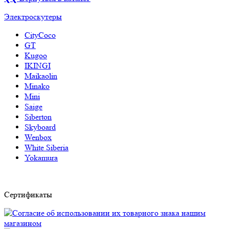
Электроскутеры
CityCoco
GT
Kugoo
IKINGI
Maikaolin
Minako
Mini
Saige
Siberton
Skyboard
Wenbox
White Siberia
Yokamura
Сертификаты