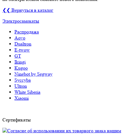
❮❮ Вернуться в каталог
Электросамокаты
Распродажа
Aovo
Dualtron
E-twow
GT
Ikingi
Kugoo
Ninebot by Segway
Syccyba
Ultron
White Siberia
Xiaomi
Сертификаты