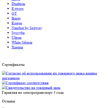
Dualtron
E-twow
GT
Ikingi
Kugoo
Ninebot by Segway
Syccyba
Ultron
White Siberia
Xiaomi
Сертификаты
Гарантия на электротранспорт
3 года
Отзывы