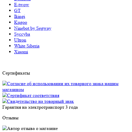
E-twow
GT
Ikingi
Kugoo
Ninebot by Segway
Syccyba
Ultron
White Siberia
Xiaomi
Сертификаты
Гарантия на электротранспорт
3 года
Отзывы