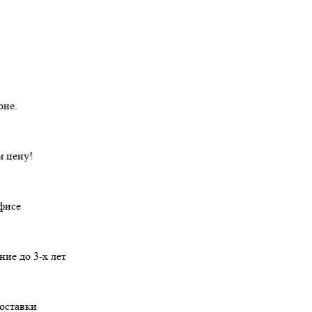
оне.
 цену!
офисе
ние
до 3-х лет
оставки