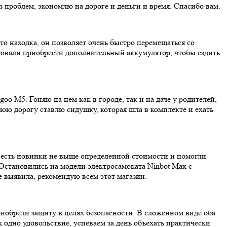
ез проблем, экономлю на дороге и деньги и время. Спасибо вам.
о находка, он позволяет очень быстро перемещаться со
ветовали приобрести дополнительный аккумулятор, чтобы ездить
oo M5. Гоняю на нем как в городе, так и на даче у родителей,
нюю дорогу ставлю сидушку, которая шла в комплекте и ехать
е есть новинки не выше определенной стоимости и помогли
 Остановились на модели электросамоката Ninbot Max с
 выявила, рекомендую всем этот магазин.
приобрели защиту в целях безопасности. В сложенном виде оба
х одно удовольствие, успеваем за день объехать практически