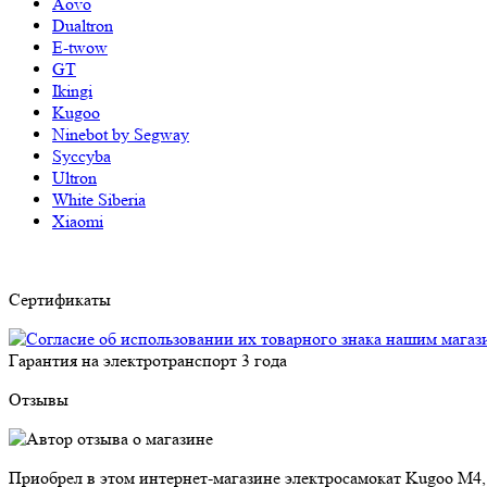
Aovo
Dualtron
E-twow
GT
Ikingi
Kugoo
Ninebot by Segway
Syccyba
Ultron
White Siberia
Xiaomi
Сертификаты
Гарантия на электротранспорт
3 года
Отзывы
Приобрел в этом интернет-магазине электросамокат Kugoo M4,