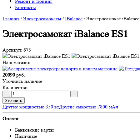
Ремонт и тюнинг
Контакты
Главная
/
Электросамокаты
/
IBalance
/
Электросамокат iBalance
Электросамокат iBalance ES1
Артикул:
675
Наш магазин:
20090
руб.
Уточнить наличие
Количество:
−
+
Уточнить
Другие мощностью 350 вт
Другие емкостью 7800 мАч
Оплата:
Банковские карты
Наличные