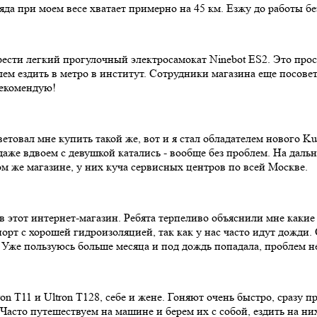
ряда при моем весе хватает примерно на 45 км. Езжу до работы б
сти легкий прогулочный электросамокат Ninebot ES2. Это прост
облем ездить в метро в институт. Сотрудники магазина еще посо
рекомендую!
товал мне купить такой же, вот и я стал обладателем нового Kug
даже вдвоем с девушкой катались - вообще без проблем. На даль
м же магазине, у них куча сервисных центров по всей Москве.
 в этот интернет-магазин. Ребята терпеливо объяснили мне каки
орт с хорошей гидроизоляцией, так как у нас часто идут дожди.
Уже пользуюсь больше месяца и под дождь попадала, проблем не
on T11 и Ultron T128, себе и жене. Гоняют очень быстро, сразу 
 Часто путешествуем на машине и берем их с собой, ездить на ни