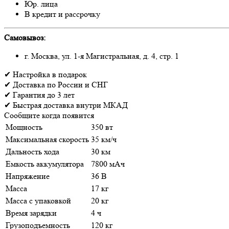
Юр. лица
В кредит и рассрочку
Самовывоз:
г. Москва, ул. 1-я Магистральная, д. 4, стр. 1
✔
Настройка
в подарок
✔
Доставка
по России и СНГ
✔
Гарантия
до 3 лет
✔
Быстрая доставка
внутри МКАД
Сообщите когда появится
Мощность
350 вт
Максимальная скорость
35 км/ч
Дальность хода
30 км
Емкость аккумулятора
7800 мАч
Напряжение
36 В
Масса
17 кг
Масса с упаковкой
20 кг
Время зарядки
4 ч
Грузоподъемность
120 кг