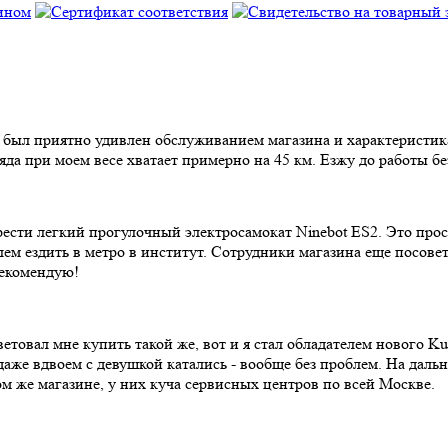
 был приятно удивлен обслуживанием магазина и характеристика
ряда при моем весе хватает примерно на 45 км. Езжу до работы б
сти легкий прогулочный электросамокат Ninebot ES2. Это прост
облем ездить в метро в институт. Сотрудники магазина еще посо
рекомендую!
товал мне купить такой же, вот и я стал обладателем нового Kug
даже вдвоем с девушкой катались - вообще без проблем. На даль
м же магазине, у них куча сервисных центров по всей Москве.