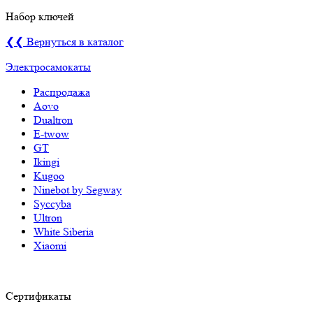
Набор ключей
❮❮ Вернуться в каталог
Электросамокаты
Распродажа
Aovo
Dualtron
E-twow
GT
Ikingi
Kugoo
Ninebot by Segway
Syccyba
Ultron
White Siberia
Xiaomi
Сертификаты