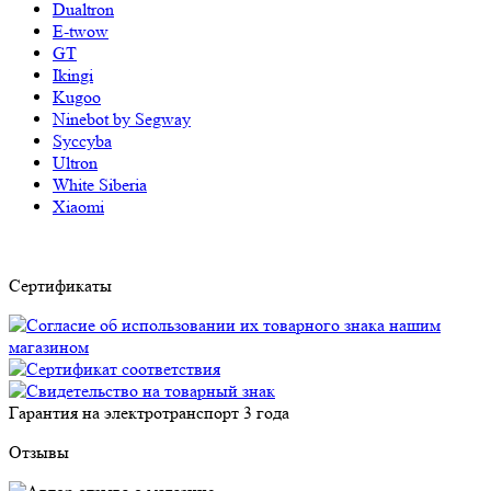
Dualtron
E-twow
GT
Ikingi
Kugoo
Ninebot by Segway
Syccyba
Ultron
White Siberia
Xiaomi
Сертификаты
Гарантия на электротранспорт
3 года
Отзывы