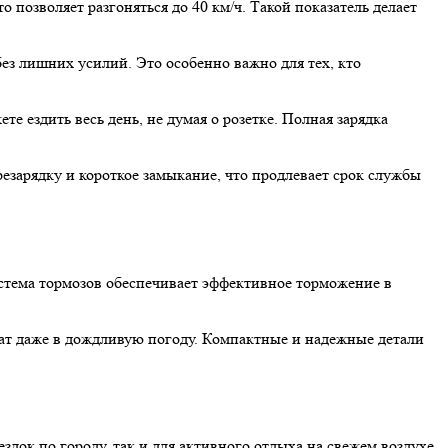
позволяет разгоняться до 40 км/ч. Такой показатель делает
з лишних усилий. Это особенно важно для тех, кто
е ездить весь день, не думая о розетке. Полная зарядка
арядку и короткое замыкание, что продлевает срок службы
стема тормозов обеспечивает эффективное торможение в
кат даже в дождливую погоду. Компактные и надежные детали
док по городу, так и для активного отдыха на свежем воздухе.