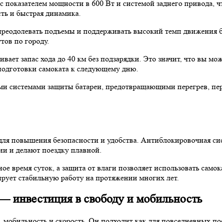
оказателем мощности в 600 Вт и системой заднего привода, что 
ть и быстрая динамика.
реодолевать подъемы и поддерживать высокий темп движения бе
тов по городу.
т запас хода до 40 км без подзарядки. Это значит, что вы может
и подготовки самоката к следующему дню.
системами защиты батареи, предотвращающими перегрев, перез
ля повышения безопасности и удобства. Антиблокировочная си
и и делают поездку плавной.
е время суток, а защита от влаги позволяет использовать само
ирует стабильную работу на протяжении многих лет.
— инвестиция в свободу и мобильность
мобильность и скорость. Он подходит как для повседневных поез