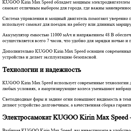
KUGOO Kirin Max Speed обладает мощным электродвигателем с п
самокат отличным выбором для города, где важны маневреннос
Система управления и мощный двигатель помогают уверенно п
использует самокат для поездок на работу или длинных маршру
Аккумулятор емкостью 11000 мАч и напряжением 48 В обеспечивае
осуществляется всего 7 часов, что удобно для зарядки ночью 
Дополнительно KUGOO Kirin Max Speed оснащен современными 
устройства и делает эксплуатацию безопасной.
Технологии и надежность
KUGOO Kirin Max Speed использует современные технологии д
любых условиях, а амортизирующие колеса уменьшают вибраци
Светодиодные фары и задние огни повышают видимость в темно
делают устройство долговечным, а качественная сборка гарант
Электросамокат KUGOO Kirin Max Speed 
Выбирая KUGOO Kirin Max Speed, вы инвестируете в удобство, 