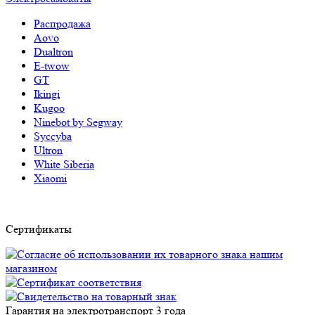
Распродажа
Aovo
Dualtron
E-twow
GT
Ikingi
Kugoo
Ninebot by Segway
Syccyba
Ultron
White Siberia
Xiaomi
Сертификаты
Гарантия на электротранспорт
3 года