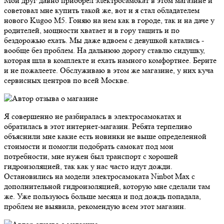
Мой друг давно приобрел электросамокат в этом магазине и
советовал мне купить такой же, вот и я стал обладателем
нового Kugoo M5. Гоняю на нем как в городе, так и на даче у
родителей, мощности хватает и в гору тащить и по
бездорожью ехать. Мы даже вдвоем с девушкой катались -
вообще без проблем. На дальнюю дорогу ставлю сидушку,
которая шла в комплекте и ехать намного комфортнее. Берите
и не пожалеете. Обслуживаю в этом же магазине, у них куча
сервисных центров по всей Москве.
Я совершенно не разбиралась в электросамокатах и
обратилась в этот интернет-магазин. Ребята терпеливо
объяснили мне какие есть новинки не выше определенной
стоимости и помогли подобрать самокат под мои
потребности, мне нужен был транспорт с хорошей
гидроизоляцией, так как у нас часто идут дожди.
Остановились на модели электросамоката Ninbot Max с
дополнительной гидроизоляцией, которую мне сделали там
же. Уже пользуюсь больше месяца и под дождь попадала,
проблем не выявила, рекомендую всем этот магазин.