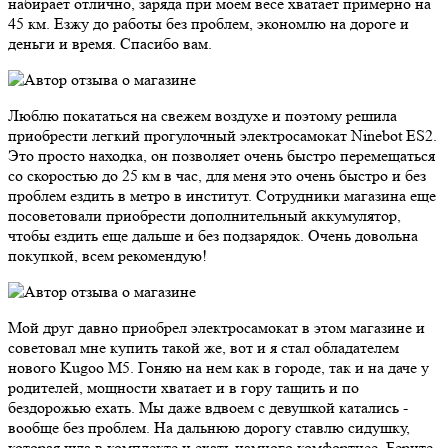
набирает отлично, заряда при моем весе хватает примерно на
45 км. Езжу до работы без проблем, экономлю на дороге и
деньги и время. Спасибо вам.
Люблю покататься на свежем воздухе и поэтому решила
приобрести легкий прогулочный электросамокат Ninebot ES2.
Это просто находка, он позволяет очень быстро перемещаться
со скоростью до 25 км в час, для меня это очень быстро и без
проблем ездить в метро в институт. Сотрудники магазина еще
посоветовали приобрести дополнительный аккумулятор,
чтобы ездить еще дальше и без подзарядок. Очень довольна
покупкой, всем рекомендую!
Мой друг давно приобрел электросамокат в этом магазине и
советовал мне купить такой же, вот и я стал обладателем
нового Kugoo M5. Гоняю на нем как в городе, так и на даче у
родителей, мощности хватает и в гору тащить и по
бездорожью ехать. Мы даже вдвоем с девушкой катались -
вообще без проблем. На дальнюю дорогу ставлю сидушку,
которая шла в комплекте и ехать намного комфортнее. Берите