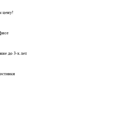
 цену!
офисе
ние
до 3-х лет
оставки