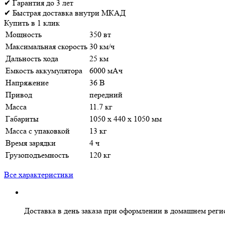
✔
Гарантия
до 3 лет
✔
Быстрая доставка
внутри МКАД
Купить в 1 клик
Мощность
350 вт
Максимальная скорость
30 км/ч
Дальность хода
25 км
Емкость аккумулятора
6000 мАч
Напряжение
36 В
Привод
передний
Масса
11.7 кг
Габариты
1050 х 440 х 1050 мм
Масса с упаковкой
13 кг
Время зарядки
4 ч
Грузоподъемность
120 кг
Все характеристики
Доставка в день заказа
при оформлении в домашнем реги