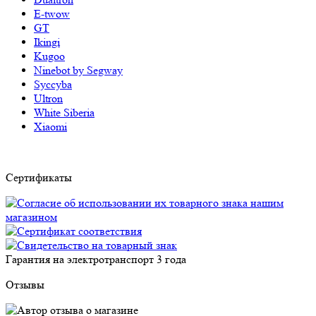
E-twow
GT
Ikingi
Kugoo
Ninebot by Segway
Syccyba
Ultron
White Siberia
Xiaomi
Сертификаты
Гарантия на электротранспорт
3 года
Отзывы