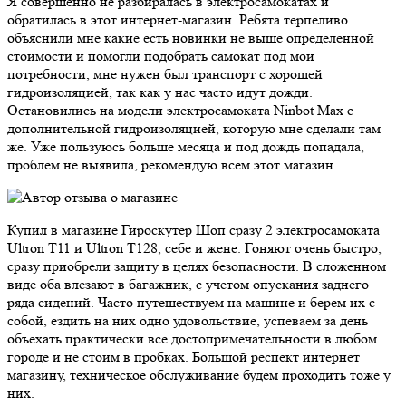
Я совершенно не разбиралась в электросамокатах и
обратилась в этот интернет-магазин. Ребята терпеливо
объяснили мне какие есть новинки не выше определенной
стоимости и помогли подобрать самокат под мои
потребности, мне нужен был транспорт с хорошей
гидроизоляцией, так как у нас часто идут дожди.
Остановились на модели электросамоката Ninbot Max с
дополнительной гидроизоляцией, которую мне сделали там
же. Уже пользуюсь больше месяца и под дождь попадала,
проблем не выявила, рекомендую всем этот магазин.
Купил в магазине Гироскутер Шоп сразу 2 электросамоката
Ultron T11 и Ultron T128, себе и жене. Гоняют очень быстро,
сразу приобрели защиту в целях безопасности. В сложенном
виде оба влезают в багажник, с учетом опускания заднего
ряда сидений. Часто путешествуем на машине и берем их с
собой, ездить на них одно удовольствие, успеваем за день
объехать практически все достопримечательности в любом
городе и не стоим в пробках. Большой респект интернет
магазину, техническое обслуживание будем проходить тоже у
них.