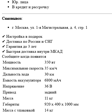
Юр. лица
В кредит и рассрочку
Самовывоз:
г. Москва, ул. 1-я Магистральная, д. 4, стр. 1
✔
Настройка
в подарок
✔
Доставка
по России и СНГ
✔
Гарантия
до 3 лет
✔
Быстрая доставка
внутри МКАД
Сообщите когда появится
Мощность
350 вт
Максимальная скорость
35 км/ч
Дальность хода
30 км
Емкость аккумулятора
6800 мАч
Напряжение
36 В
Привод
задний
Масса
11 кг
Габариты
920 х 400 х 1000 мм
Масса с упаковкой
14 кг