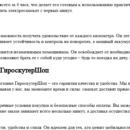
всего за 4 часа, что делает его готовым к использованию практ
ить электросамокат с первых минут.
зможность получать удовольствие от каждого километра. Он лег
ечивает устойчивость и контроль на поворотах, а мощный аккум
новится незаменимым помощником. Он освобождает от необходимо
воляют брать ее с собой куда угодно – будь то поездка на дачу, 
е ГироскутерШоп
азине ГироскутерШоп – это гарантия качества и удобства. Мы п
вая у нас, вы экономите время и силы: самокат доставят прямо 
рачные условия покупки и безопасные способы оплаты. Вы може
ие заказа занимает всего несколько минут, а доставка осуществ
, удобства и стиля. Он идеален для тех, кто ценит мобильность