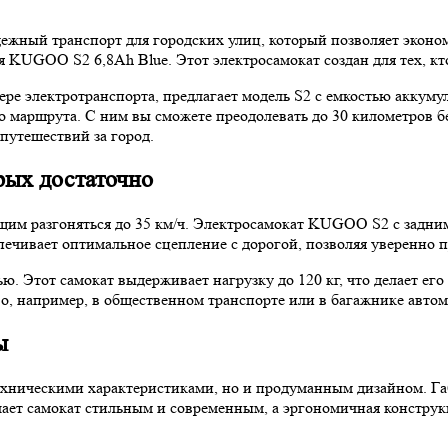
жный транспорт для городских улиц, который позволяет экономи
 KUGOO S2 6,8Ah Blue. Этот электросамокат создан для тех, кто
электротранспорта, предлагает модель S2 с емкостью аккумуля
 маршрута. С ним вы сможете преодолевать до 30 километров бе
путешествий за город.
рых достаточно
щим разгоняться до 35 км/ч. Электросамокат KUGOO S2 с задним
ечивает оптимальное сцепление с дорогой, позволяя уверенно п
ю. Этот самокат выдерживает нагрузку до 120 кг, что делает ег
во, например, в общественном транспорте или в багажнике автом
ы
хническими характеристиками, но и продуманным дизайном. Габ
елает самокат стильным и современным, а эргономичная констру