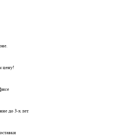
оне.
 цену!
офисе
ние
до 3-х лет
оставки