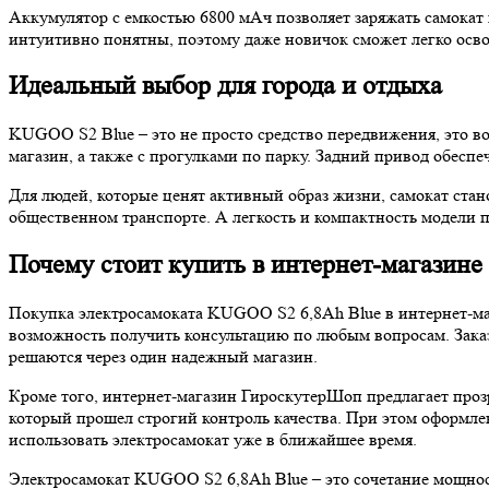
Аккумулятор с емкостью 6800 мАч позволяет заряжать самокат 
интуитивно понятны, поэтому даже новичок сможет легко осво
Идеальный выбор для города и отдыха
KUGOO S2 Blue – это не просто средство передвижения, это во
магазин, а также с прогулками по парку. Задний привод обесп
Для людей, которые ценят активный образ жизни, самокат ста
общественном транспорте. А легкость и компактность модели поз
Почему стоит купить в интернет-магазин
Покупка электросамоката KUGOO S2 6,8Ah Blue в интернет-маг
возможность получить консультацию по любым вопросам. Заказы
решаются через один надежный магазин.
Кроме того, интернет-магазин ГироскутерШоп предлагает проз
который прошел строгий контроль качества. При этом оформлен
использовать электросамокат уже в ближайшее время.
Электросамокат KUGOO S2 6,8Ah Blue – это сочетание мощности