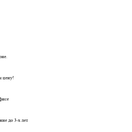
оне.
 цену!
офисе
ние
до 3-х лет