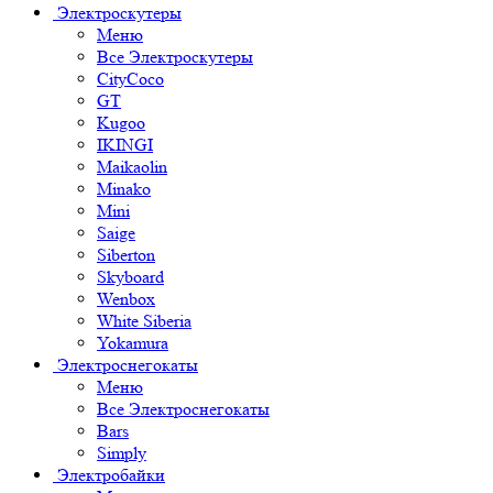
Электроскутеры
Меню
Все Электроскутеры
CityCoco
GT
Kugoo
IKINGI
Maikaolin
Minako
Mini
Saige
Siberton
Skyboard
Wenbox
White Siberia
Yokamura
Электроснегокаты
Меню
Все Электроснегокаты
Bars
Simply
Электробайки