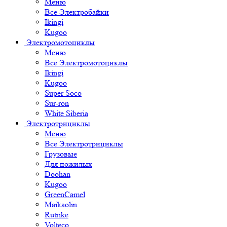
Меню
Все Электробайки
Ikingi
Kugoo
Электромотоциклы
Меню
Все Электромотоциклы
Ikingi
Kugoo
Super Soco
Sur-ron
White Siberia
Электротрициклы
Меню
Все Электротрициклы
Грузовые
Для пожилых
Doohan
Kugoo
GreenCamel
Maikaolin
Rutrike
Volteco