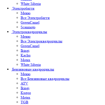
White Siberia
Электробагги
Меню
Все Электробагги
GreenCamel
Scanmoto
Электроквадроциклы
Меню
Все Электроквадроциклы
GreenCamel
Ikingi
Kachu
Motax
White Siberia
Бензиновые квадроциклы
Меню
Все Бензиновые квадроциклы
ATV
Ikingi
Kugoo
Motax
TGB