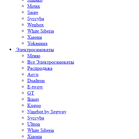
Motax
Saige
Syccyba
Wenbox
White Siberia
Xiaomi
Yokamura
Электросамокаты
Меню
Все Электросамокаты
Распродажа
Aovo
Dualtron
E-twow
GT
Ikingi
Kugoo
Ninebot by Segway
Syccyba
Ultron
White Siberia
Xiaomi