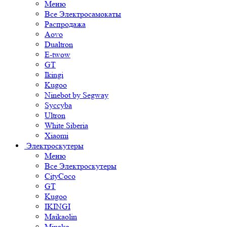
Меню
Все Электросамокаты
Распродажа
Aovo
Dualtron
E-twow
GT
Ikingi
Kugoo
Ninebot by Segway
Syccyba
Ultron
White Siberia
Xiaomi
Электроскутеры
Меню
Все Электроскутеры
CityCoco
GT
Kugoo
IKINGI
Maikaolin
Minako