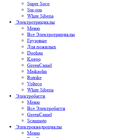
Super Soco
Sur-ron
White Siberia
Электротрициклы
Меню
Все Электротрициклы
Грузовые
Для пожилых
Doohan
Kugoo
GreenCamel
Maikaolin
Rutrike
Volteco
White Siberia
Электробагги
Меню
Все Электробагги
GreenCamel
Scanmoto
Электроквадроциклы
Меню