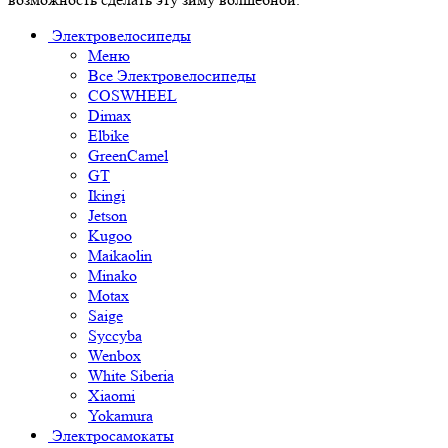
Электровелосипеды
Меню
Все Электровелосипеды
COSWHEEL
Dimax
Elbike
GreenCamel
GT
Ikingi
Jetson
Kugoo
Maikaolin
Minako
Motax
Saige
Syccyba
Wenbox
White Siberia
Xiaomi
Yokamura
Электросамокаты