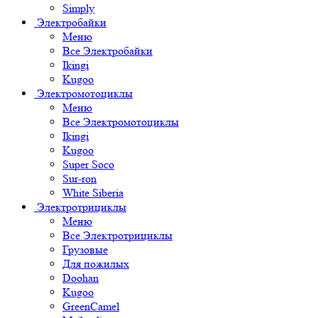
Simply
Электробайки
Меню
Все Электробайки
Ikingi
Kugoo
Электромотоциклы
Меню
Все Электромотоциклы
Ikingi
Kugoo
Super Soco
Sur-ron
White Siberia
Электротрициклы
Меню
Все Электротрициклы
Грузовые
Для пожилых
Doohan
Kugoo
GreenCamel