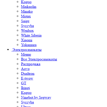
Kugoo
Maikaolin
Minako
Motax
Saige
Syccyba
Wenbox
White Siberia
Xiaomi
Yokamura
Электросамокаты
Меню
Все Электросамокаты
Распродажа
Aovo
Dualtron
E-twow
GT
Ikingi
Kugoo
Ninebot by Segway
Syccyba
Ultron