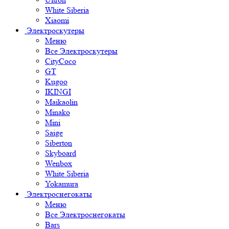
White Siberia
Xiaomi
Электроскутеры
Меню
Все Электроскутеры
CityCoco
GT
Kugoo
IKINGI
Maikaolin
Minako
Mini
Saige
Siberton
Skyboard
Wenbox
White Siberia
Yokamura
Электроснегокаты
Меню
Все Электроснегокаты
Bars