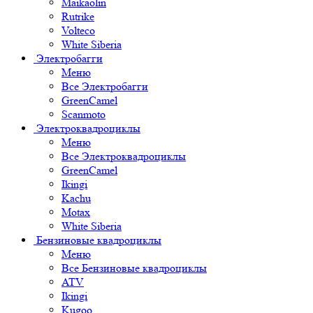
Maikaolin
Rutrike
Volteco
White Siberia
Электробагги
Меню
Все Электробагги
GreenCamel
Scanmoto
Электроквадроциклы
Меню
Все Электроквадроциклы
GreenCamel
Ikingi
Kachu
Motax
White Siberia
Бензиновые квадроциклы
Меню
Все Бензиновые квадроциклы
ATV
Ikingi
Kugoo