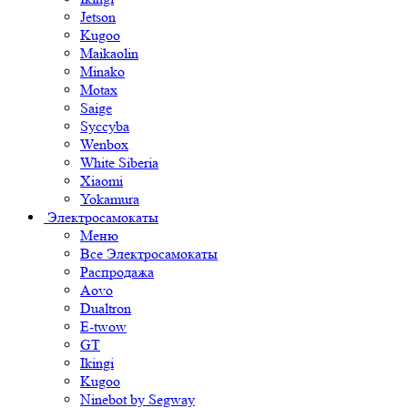
Jetson
Kugoo
Maikaolin
Minako
Motax
Saige
Syccyba
Wenbox
White Siberia
Xiaomi
Yokamura
Электросамокаты
Меню
Все Электросамокаты
Распродажа
Aovo
Dualtron
E-twow
GT
Ikingi
Kugoo
Ninebot by Segway