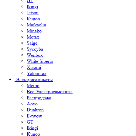
GT
Ikingi
Jetson
Kugoo
Maikaolin
Minako
Motax
Saige
Syccyba
Wenbox
White Siberia
Xiaomi
Yokamura
Электросамокаты
Меню
Все Электросамокаты
Распродажа
Aovo
Dualtron
E-twow
GT
Ikingi
Kugoo