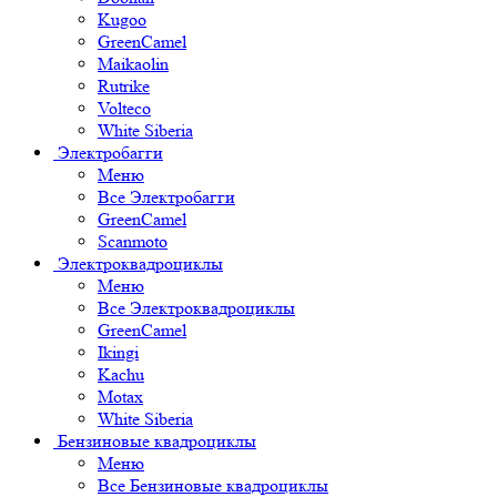
Kugoo
GreenCamel
Maikaolin
Rutrike
Volteco
White Siberia
Электробагги
Меню
Все Электробагги
GreenCamel
Scanmoto
Электроквадроциклы
Меню
Все Электроквадроциклы
GreenCamel
Ikingi
Kachu
Motax
White Siberia
Бензиновые квадроциклы
Меню
Все Бензиновые квадроциклы