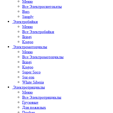
Меню
Все Электроснегокаты
Bars
Simply
Электробайки
Меню
Все Электробайки
Ikingi
Kugoo
Электромотоциклы
Меню
Все Электромотоциклы
Ikingi
Kugoo
Super Soco
Sur-ron
White Siberia
Электротрициклы
Меню
Все Электротрициклы
Грузовые
Для пожилых
Doohan