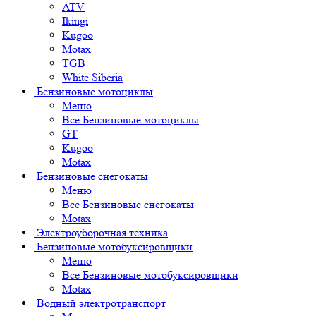
ATV
Ikingi
Kugoo
Motax
TGB
White Siberia
Бензиновые мотоциклы
Меню
Все Бензиновые мотоциклы
GT
Kugoo
Motax
Бензиновые снегокаты
Меню
Все Бензиновые снегокаты
Motax
Электроуборочная техника
Бензиновые мотобуксировщики
Меню
Все Бензиновые мотобуксировщики
Motax
Водный электротранспорт