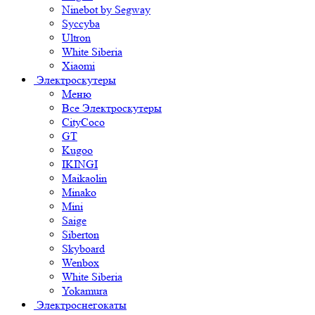
Ninebot by Segway
Syccyba
Ultron
White Siberia
Xiaomi
Электроскутеры
Меню
Все Электроскутеры
CityCoco
GT
Kugoo
IKINGI
Maikaolin
Minako
Mini
Saige
Siberton
Skyboard
Wenbox
White Siberia
Yokamura
Электроснегокаты