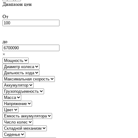
Диапазон цен
От
до
×