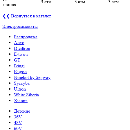
3 атм
3 атм
3 атм
шинах
❮❮ Вернуться в каталог
Электросамокаты
Распродажа
Aovo
Dualtron
E-twow
GT
Ikingi
Kugoo
Ninebot by Segway
Syccyba
Ultron
White Siberia
Xiaomi
Детские
36V
48V
60V