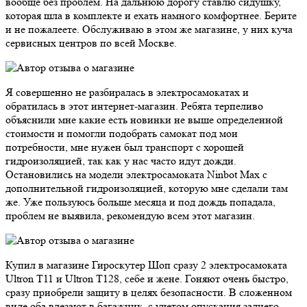
вообще без проблем. На дальнюю дорогу ставлю сидушку,
которая шла в комплекте и ехать намного комфортнее. Берите
и не пожалеете. Обслуживаю в этом же магазине, у них куча
сервисных центров по всей Москве.
Я совершенно не разбиралась в электросамокатах и
обратилась в этот интернет-магазин. Ребята терпеливо
объяснили мне какие есть новинки не выше определенной
стоимости и помогли подобрать самокат под мои
потребности, мне нужен был транспорт с хорошей
гидроизоляцией, так как у нас часто идут дожди.
Остановились на модели электросамоката Ninbot Max с
дополнительной гидроизоляцией, которую мне сделали там
же. Уже пользуюсь больше месяца и под дождь попадала,
проблем не выявила, рекомендую всем этот магазин.
Купил в магазине Гироскутер Шоп сразу 2 электросамоката
Ultron T11 и Ultron T128, себе и жене. Гоняют очень быстро,
сразу приобрели защиту в целях безопасности. В сложенном
виде оба влезают в багажник, с учетом опускания заднего