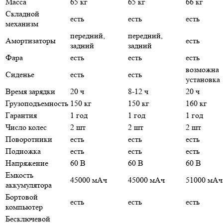
Масса
65 кг
65 кг
66 кг
Складной
есть
есть
есть
механизм
передний,
передний,
Амортизаторы
есть
задний
задний
Фара
есть
есть
есть
возможна
Сиденье
есть
есть
установка
Время зарядки
20 ч
8-12 ч
20 ч
Грузоподъемность
150 кг
150 кг
160 кг
Гарантия
1 год
1 год
1 год
Число колес
2 шт
2 шт
2 шт
Поворотники
есть
есть
есть
Подножка
есть
есть
есть
Напряжение
60 В
60 В
60 В
Емкость
45000 мАч
45000 мАч
51000 мАч
аккумулятора
Бортовой
есть
есть
есть
компьютер
Бесключевой