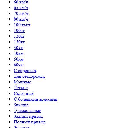
60 км/ч
65 км/ч
70 км/ч
80 км/ч
100 км/ч
100кг
120кг
150кг
30км
40км
50км
60км
С сиденьем
Для бездорожья
Мощные
Легкие
Складные
С большими колесами
Зимние
Трехколесные
Задний привод
Полный привод
Желтые