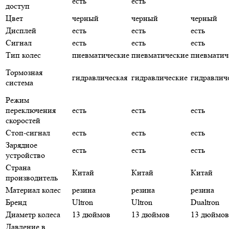
есть
есть
доступ
Цвет
черный
черный
черный
Дисплей
есть
есть
есть
Сигнал
есть
есть
есть
Тип колес
пневматические
пневматические
пневматич
Тормозная
гидравлическая
гидравлические
гидравлич
система
Режим
переключения
есть
есть
есть
скоростей
Стоп-сигнал
есть
есть
есть
Зарядное
есть
есть
есть
устройство
Страна
Китай
Китай
Китай
производитель
Материал колес
резина
резина
резина
Бренд
Ultron
Ultron
Dualtron
Диаметр колеса
13 дюймов
13 дюймов
13 дюймов
Давление в