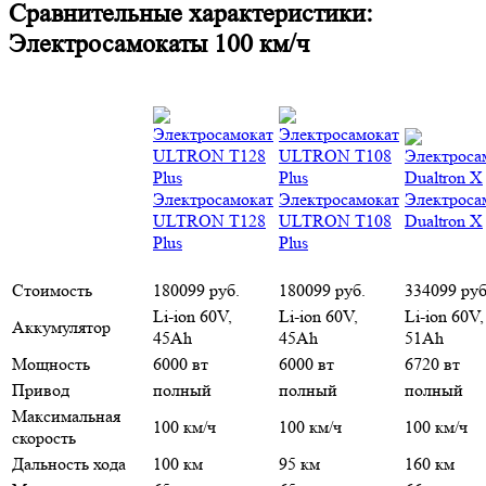
Сравнительные характеристики:
Электросамокаты 100 км/ч
Электросамокат
Электросамокат
Электроса
ULTRON T128
ULTRON T108
Dualtron X
Plus
Plus
Стоимость
180099 руб.
180099 руб.
334099 руб
Li-ion 60V,
Li-ion 60V,
Li-ion 60V,
Аккумулятор
45Ah
45Ah
51Ah
Мощность
6000 вт
6000 вт
6720 вт
Привод
полный
полный
полный
Максимальная
100 км/ч
100 км/ч
100 км/ч
скорость
Дальность хода
100 км
95 км
160 км