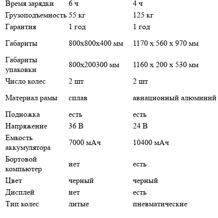
Время зарядки
6 ч
4 ч
Грузоподъемность
55 кг
125 кг
Гарантия
1 год
1 год
Габариты
800х800х400 мм
1170 х 560 х 970 мм
Габариты
800х200300 мм
1160 х 200 х 530 мм
упаковки
Число колес
2 шт
2 шт
Материал рамы
сплав
авиационный алюминий
Подножка
есть
есть
Напряжение
36 В
24 В
Емкость
7000 мАч
10400 мАч
аккумулятора
Бортовой
нет
есть
компьютер
Цвет
черный
черный
Дисплей
нет
есть
Тип колес
литые
пневматические