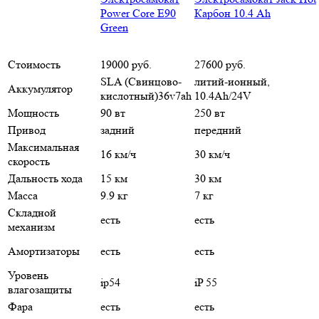
Power Core E90
Карбон 10.4 Ah
Green
Стоимость
19000 руб.
27600 руб.
SLA (Свинцово-
литий-ионный,
Аккумулятор
кислотный)36v7ah
10.4Ah/24V
Мощность
90 вт
250 вт
Привод
задний
передний
Максимальная
16 км/ч
30 км/ч
скорость
Дальность хода
15 км
30 км
Масса
9.9 кг
7 кг
Складной
есть
есть
механизм
Амортизаторы
есть
есть
Уровень
ip54
iP 55
влагозащиты
Фара
есть
есть