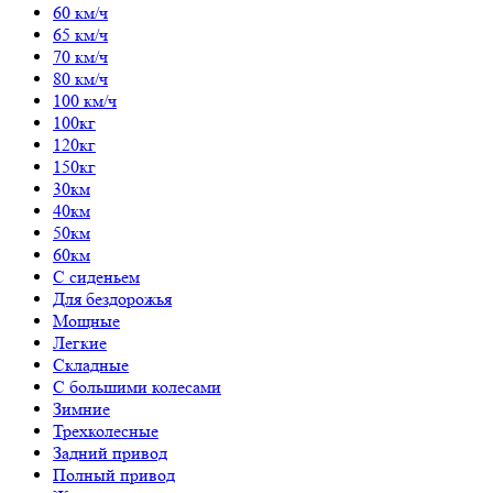
60 км/ч
65 км/ч
70 км/ч
80 км/ч
100 км/ч
100кг
120кг
150кг
30км
40км
50км
60км
С сиденьем
Для бездорожья
Мощные
Легкие
Складные
С большими колесами
Зимние
Трехколесные
Задний привод
Полный привод