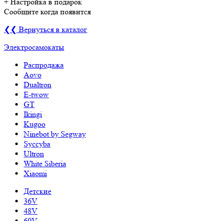
+ Настройка
в подарок
Сообщите когда появится
❮❮ Вернуться в каталог
Электросамокаты
Распродажа
Aovo
Dualtron
E-twow
GT
Ikingi
Kugoo
Ninebot by Segway
Syccyba
Ultron
White Siberia
Xiaomi
Детские
36V
48V
60V